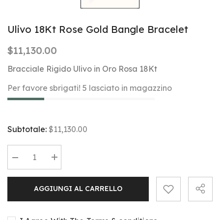
Ulivo 18Kt Rose Gold Bangle Bracelet
$11,130.00
Bracciale Rigido Ulivo in Oro Rosa 18Kt
Per favore sbrigati! 5 lasciato in magazzino
Subtotale:
$11,130.00
Diminuire
Aumentare
la
la
quantità
quantità
per
per
AGGIUNGI AL CARRELLO
Ulivo
Ulivo
18Kt
18Kt
Rose
Rose
Gold
Gold
Bangle
Bangle