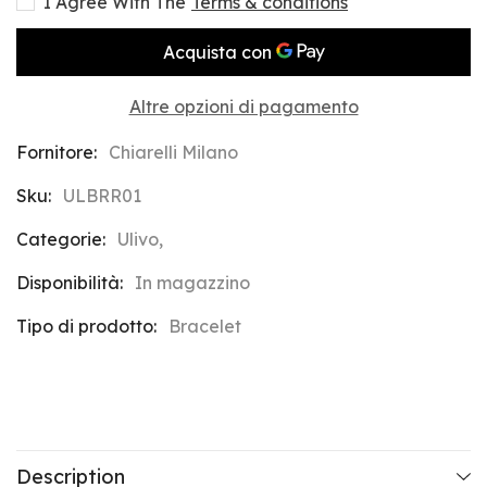
I Agree With The
Terms & conditions
Bracelet
Bracelet
Altre opzioni di pagamento
Fornitore:
Chiarelli Milano
Sku:
ULBRR01
Categorie:
Ulivo,
Disponibilità:
In magazzino
Tipo di prodotto:
Bracelet
Description