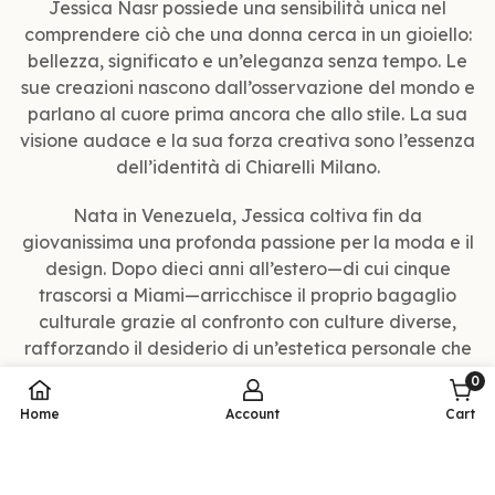
Jessica Nasr possiede una sensibilità unica nel
comprendere ciò che una donna cerca in un gioiello:
bellezza, significato e un’eleganza senza tempo. Le
sue creazioni nascono dall’osservazione del mondo e
parlano al cuore prima ancora che allo stile. La sua
visione audace e la sua forza creativa sono l’essenza
dell’identità di Chiarelli Milano.
Nata in Venezuela, Jessica coltiva fin da
giovanissima una profonda passione per la moda e il
design. Dopo dieci anni all’estero—di cui cinque
trascorsi a Miami—arricchisce il proprio bagaglio
culturale grazie al confronto con culture diverse,
rafforzando il desiderio di un’estetica personale che
unisca eleganza e autenticità.
0
Home
Account
Cart
elem
Radicata nelle tradizioni latine e nei valori familiari,
Jessica concepisce il gioiello non solo come un
ornamento, ma come un mezzo per raccontare la