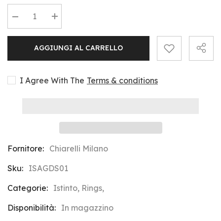
Diminuire
Aumentare
la
la
quantità
quantità
per
per
AGGIUNGI AL CARRELLO
Istinto
Istinto
18Kt
18Kt
Gold
Gold
Wide
Wide
Band
Band
I Agree With The
Terms & conditions
Ring
Ring
Fornitore:
Chiarelli Milano
Sku:
ISAGDS01
Categorie:
Istinto, Rings,
Disponibilità:
In magazzino