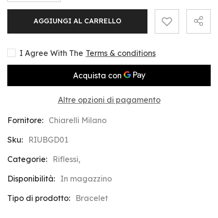
la
la
quantità
quantità
per
per
AGGIUNGI AL CARRELLO
Riflessi
Riflessi
18Kt
18Kt
Yellow
Yellow
Gold
Gold
Man
Man
I Agree With The
Terms & conditions
Bangle
Bangle
Bracelet
Bracelet
Altre opzioni di pagamento
Fornitore:
Chiarelli Milano
Sku:
RIUBGD01
Categorie:
Riflessi,
Disponibilità:
In magazzino
Tipo di prodotto:
Bracelet