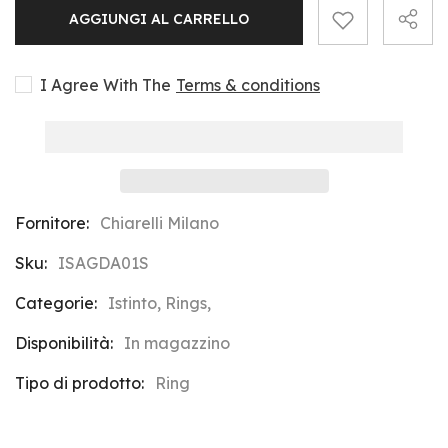
per
per
AGGIUNGI AL CARRELLO
Istinto
Istinto
18Kt
18Kt
Yellow
Yellow
Gold
Gold
Small
Small
I Agree With The
Terms & conditions
Band
Band
Ring
Ring
Fornitore:
Chiarelli Milano
Sku:
ISAGDA01S
Categorie:
Istinto, Rings,
Disponibilità:
In magazzino
Tipo di prodotto:
Ring