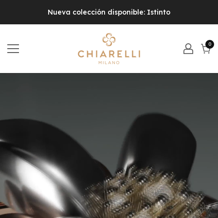
Nueva colección disponible: Istinto
0
0
pr
Carr